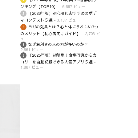
ンキング【TOP10】
- 6,667 ビュー
【2026年版】初心者におすすめのボデ
ィコンテスト５選
- 3,137 ビュー
ヨガの効果とは？心と体にうれしい7つ
のメリット【初心者向けガイド】
- 2,703 ビ
ュー
なぜ右利きの人の方が多いのか？
-
2,661 ビュー
【2025年版】超簡単！食事写真からカ
ロリーを自動記録できる人気アプリ５選
-
1,867 ビュー