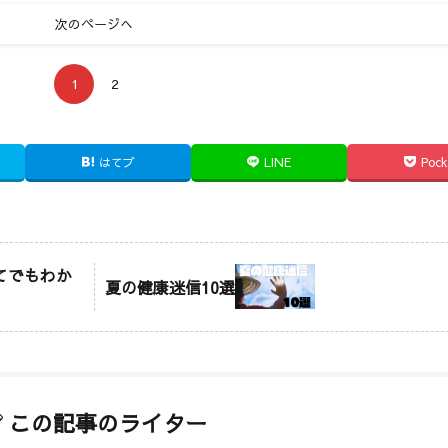
次のページへ
1
2
はてブ
LINE
Pock
てでもわか
夏の健康迷信10選
この記事のライター