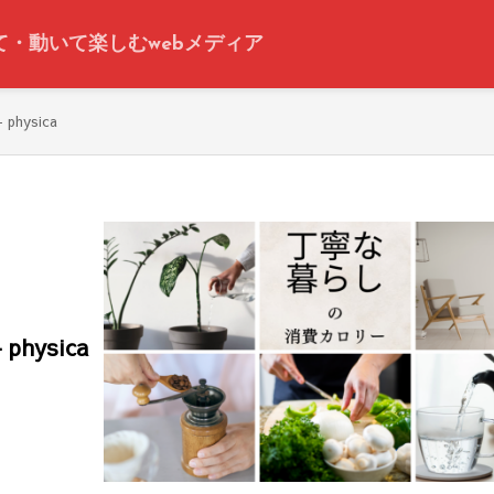
って・動いて楽しむwebメディア
hysica
hysica