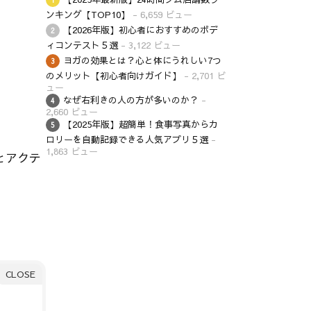
ンキング【TOP10】
- 6,659 ビュー
【2026年版】初心者におすすめのボデ
ィコンテスト５選
- 3,122 ビュー
ヨガの効果とは？心と体にうれしい7つ
のメリット【初心者向けガイド】
- 2,701 ビ
ュー
なぜ右利きの人の方が多いのか？
-
2,660 ビュー
【2025年版】超簡単！食事写真からカ
ロリーを自動記録できる人気アプリ５選
-
1,863 ビュー
とアクテ