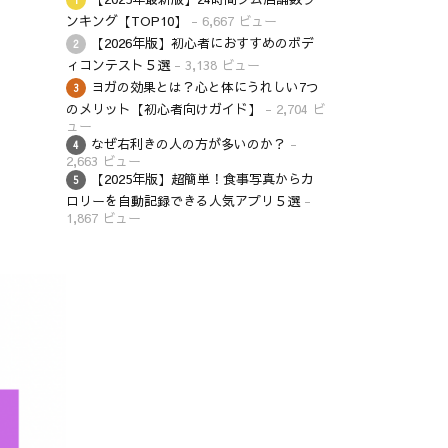
ンキング【TOP10】
- 6,667 ビュー
【2026年版】初心者におすすめのボデ
ィコンテスト５選
- 3,138 ビュー
ヨガの効果とは？心と体にうれしい7つ
のメリット【初心者向けガイド】
- 2,704 ビ
ュー
なぜ右利きの人の方が多いのか？
-
2,663 ビュー
【2025年版】超簡単！食事写真からカ
ロリーを自動記録できる人気アプリ５選
-
1,867 ビュー