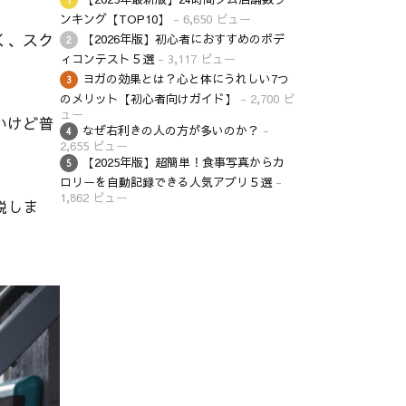
ンキング【TOP10】
- 6,650 ビュー
く、スク
【2026年版】初心者におすすめのボデ
ィコンテスト５選
- 3,117 ビュー
ヨガの効果とは？心と体にうれしい7つ
のメリット【初心者向けガイド】
- 2,700 ビ
ュー
いけど普
なぜ右利きの人の方が多いのか？
-
2,655 ビュー
【2025年版】超簡単！食事写真からカ
ロリーを自動記録できる人気アプリ５選
-
1,862 ビュー
説しま