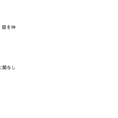
。膝を伸
に関与し