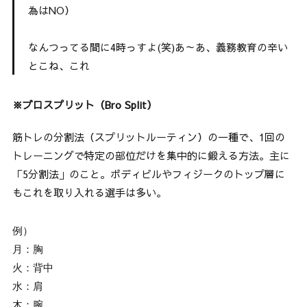
為はNO）
なんつってる間に4時っすよ(笑)あ～あ、義務教育の辛い
とこね、これ
※ブロスプリット（Bro Split）
筋トレの分割法（スプリットルーティン）の一種で、1回の
トレーニングで特定の部位だけを集中的に鍛える方法。主に
「5分割法」のこと。ボディビルやフィジークのトップ層に
もこれを取り入れる選手は多い。
例）
月：胸 
火：背中 
水：肩 
木：腕