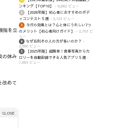
ンキング【TOP10】
- 6,662 ビュー
【2026年版】初心者におすすめのボデ
ィコンテスト５選
- 3,123 ビュー
ヨガの効果とは？心と体にうれしい7つ
親指を立
のメリット【初心者向けガイド】
- 2,703 ビ
ュー
なぜ右利きの人の方が多いのか？
-
2,660 ビュー
【2025年版】超簡単！食事写真からカ
校の休み
ロリーを自動記録できる人気アプリ５選
-
1,863 ビュー
を改めて