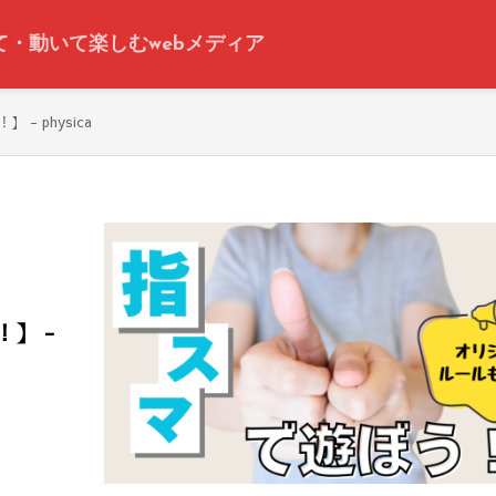
って・動いて楽しむwebメディア
 physica
】 -