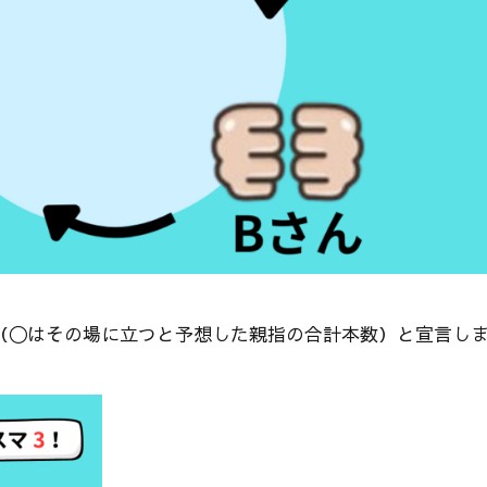
」（◯はその場に立つと予想した親指の合計本数）と宣言し