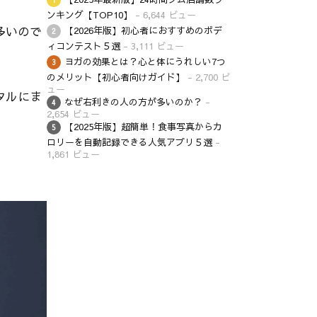
ンキング【TOP10】
- 6,644 ビュー
多いので
【2026年版】初心者におすすめのボデ
ィコンテスト５選
- 3,111 ビュー
ヨガの効果とは？心と体にうれしい7つ
のメリット【初心者向けガイド】
- 2,700 ビ
ュー
タルにま
なぜ右利きの人の方が多いのか？
-
2,654 ビュー
【2025年版】超簡単！食事写真からカ
ロリーを自動記録できる人気アプリ５選
-
1,861 ビュー
。