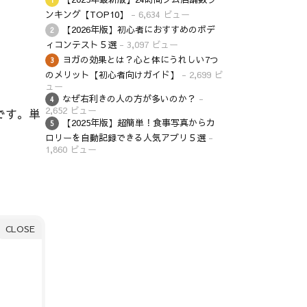
ンキング【TOP10】
- 6,634 ビュー
【2026年版】初心者におすすめのボデ
ィコンテスト５選
- 3,097 ビュー
ヨガの効果とは？心と体にうれしい7つ
のメリット【初心者向けガイド】
- 2,699 ビ
ュー
なぜ右利きの人の方が多いのか？
-
2,652 ビュー
です。単
【2025年版】超簡単！食事写真からカ
ロリーを自動記録できる人気アプリ５選
-
1,860 ビュー