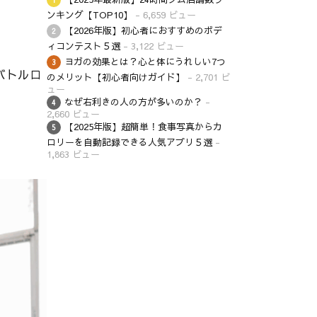
ンキング【TOP10】
- 6,659 ビュー
【2026年版】初心者におすすめのボデ
ィコンテスト５選
- 3,122 ビュー
ヨガの効果とは？心と体にうれしい7つ
バトルロ
のメリット【初心者向けガイド】
- 2,701 ビ
ュー
なぜ右利きの人の方が多いのか？
-
2,660 ビュー
【2025年版】超簡単！食事写真からカ
。
ロリーを自動記録できる人気アプリ５選
-
1,863 ビュー