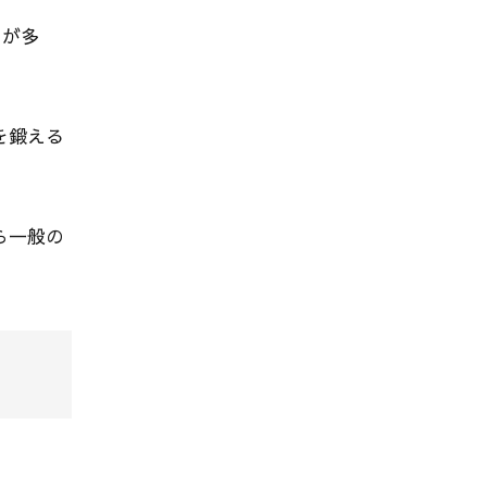
のが多
を鍛える
ら一般の