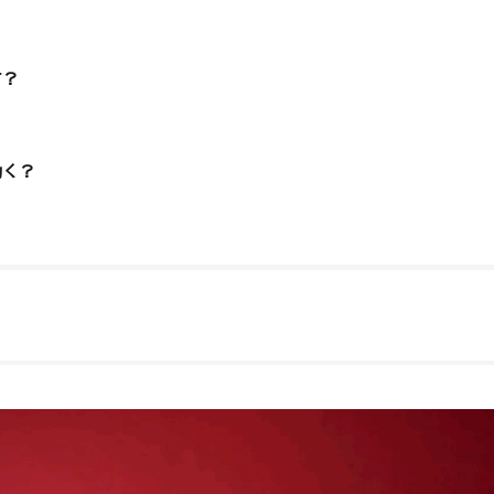
す？
効く？
？