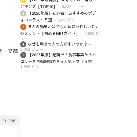
ンキング【TOP10】
- 6,633 ビュー
【2026年版】初心者におすすめのボデ
ィコンテスト５選
- 3,093 ビュー
ヨガの効果とは？心と体にうれしい7つ
のメリット【初心者向けガイド】
- 2,699 ビ
ュー
なぜ右利きの人の方が多いのか？
-
2,652 ビュー
ラーで統
【2025年版】超簡単！食事写真からカ
ロリーを自動記録できる人気アプリ５選
-
1,859 ビュー